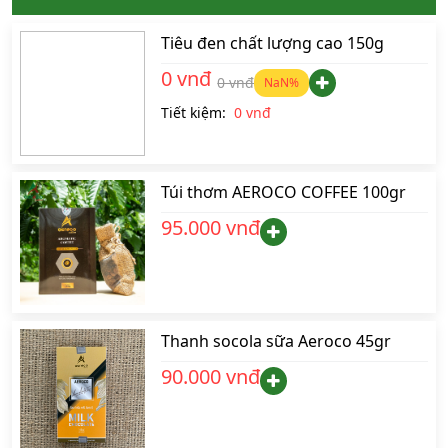
Tiêu đen chất lượng cao 150g
0 vnđ
0 vnđ
NaN
%
Tiết kiệm:
0 vnđ
Túi thơm AEROCO COFFEE 100gr
95.000 vnđ
Thanh socola sữa Aeroco 45gr
90.000 vnđ