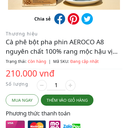
Chia sẻ
Thương hiệu
Cà phê bột pha phin AEROCO A8
nguyên chất 100% rang mộc hậu vị
ngọt thơm quyến rũ, gói 250gr
Trạng thái:
Còn hàng
|
Mã SKU:
Đang cập nhật
210.000 vnđ
Số lượng
MUA NGAY
THÊM VÀO GIỎ HÀNG
Phương thức thanh toán