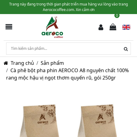
Trang này đang trong thời gian phát triển mua hàng vui lòng vào trang
Aerococoffee.com. Xin cảm ơn
0
Trang chủ
Sản phẩm
Cà phê bột pha phin AEROCO A8 nguyên chất 100%
rang mộc hậu vị ngọt thơm quyến rũ, gói 250gr