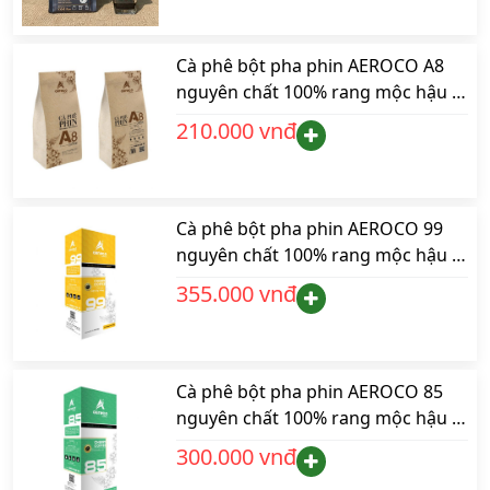
Hướng dẫn sử dụng:
Cà phê bột pha phin AEROCO A8
Cho 20 gr cà phê bột vào phin, lắc nhẹ, cho 40ml nước
nguyên chất 100% rang mộc hậu vị
đun sôi từ 94-96 độ vào phin, đợi 30 giây cho cà phê nở
ngọt thơm quyến rũ, gói 250gr
ra. Tiếp tục thêm 40ml nước đun sôi dưới 96 độ và đợi
210.000 vnđ
khoảng 5 phút và sau đó thưởng thức.
Cà phê bột pha phin AEROCO 99
nguyên chất 100% rang mộc hậu vị
ngọt thơm quyến rũ, hộp 250gr
355.000 vnđ
Cà phê bột pha phin AEROCO 85
nguyên chất 100% rang mộc hậu vị
ngọt thơm quyến rũ, hộp 250gr
300.000 vnđ