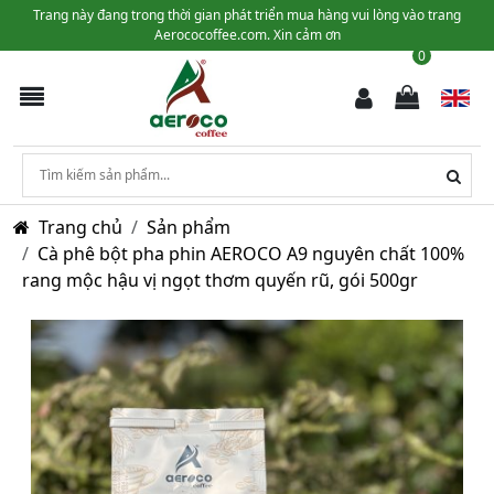
Trang này đang trong thời gian phát triển mua hàng vui lòng vào trang
Aerococoffee.com. Xin cảm ơn
0
Trang chủ
Sản phẩm
Cà phê bột pha phin AEROCO A9 nguyên chất 100%
rang mộc hậu vị ngọt thơm quyến rũ, gói 500gr