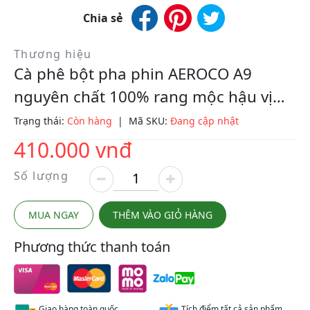
Chia sẻ
Thương hiệu
Cà phê bột pha phin AEROCO A9
nguyên chất 100% rang mộc hậu vị
ngọt thơm quyến rũ, gói 500gr
Trạng thái:
Còn hàng
|
Mã SKU:
Đang cập nhật
410.000 vnđ
Số lượng
MUA NGAY
THÊM VÀO GIỎ HÀNG
Phương thức thanh toán
Giao hàng toàn quốc
Tích điểm tất cả sản phẩm