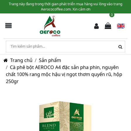
Trang này đang trong thời gian phát triển mua hàng vui lòng vào trang
Aerococoffee.com. Xin cảm ơn
0
Trang chủ
Sản phẩm
Cà phê bột AEROCO A4 đặc sản pha phin, nguyên
chất 100% rang mộc hậu vị ngọt thơm quyến rũ, hộp
250gr