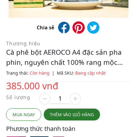
Chia sẻ
Thương hiệu
Cà phê bột AEROCO A4 đặc sản pha
phin, nguyên chất 100% rang mộc
hậu vị ngọt thơm quyến rũ, hộp 250gr
Trạng thái:
Còn hàng
|
Mã SKU:
Đang cập nhật
385.000 vnđ
Số lượng
MUA NGAY
THÊM VÀO GIỎ HÀNG
Phương thức thanh toán