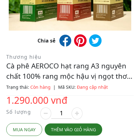
Chia sẻ
Thương hiệu
Cà phê AEROCO hạt rang A3 nguyên
chất 100% rang mộc hậu vị ngọt thơm
quyến rũ, hộp 500gr pha máy và pha
Trạng thái:
Còn hàng
|
Mã SKU:
Đang cập nhật
phin
1.290.000 vnđ
Số lượng
MUA NGAY
THÊM VÀO GIỎ HÀNG