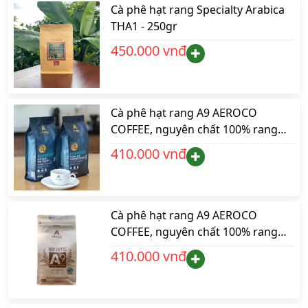
phin
Cà phê hạt rang Specialty Arabica
THA1 - 250gr
450.000 vnđ
Cà phê hạt rang A9 AEROCO
COFFEE, nguyên chất 100% rang
mộc hậu vị ngọt thơm quyến rũ,
410.000 vnđ
gói 500gr pha máy
Cà phê hạt rang A9 AEROCO
COFFEE, nguyên chất 100% rang
mộc hậu vị ngọt thơm quyến rũ,
410.000 vnđ
gói 500gr pha phin