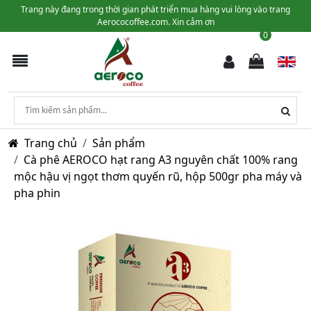
Trang này đang trong thời gian phát triển mua hàng vui lòng vào trang
Aerococoffee.com. Xin cảm ơn
0
Trang chủ
Sản phẩm
Cà phê AEROCO hạt rang A3 nguyên chất 100% rang
mộc hậu vị ngọt thơm quyến rũ, hộp 500gr pha máy và
pha phin