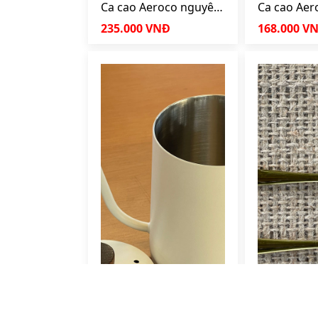
Ca cao Aeroco nguyên
Ca cao Aer
chất hộp 200gr
3 in 1 hộp 
235.000 VNĐ
168.000 V