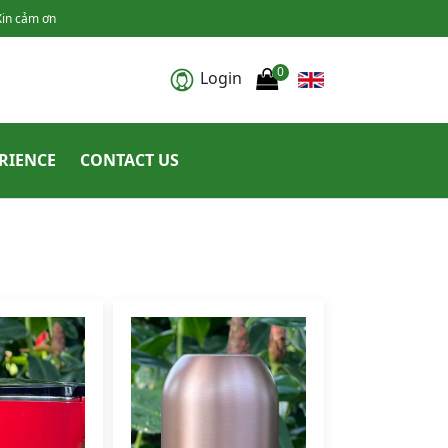
Xin cảm ơn
0
Login
RIENCE
CONTACT US