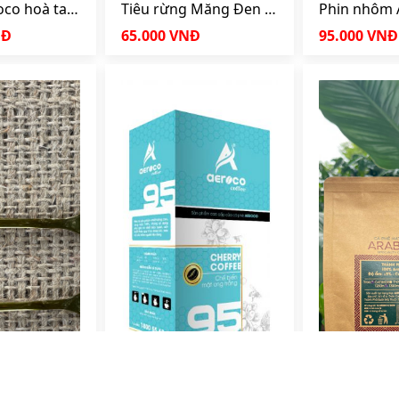
oco hoà tan
Tiêu rừng Măng Đen –
Phin nhôm 
200gr
Kon tum hộp 150gr
coffee chín
NĐ
65.000 VNĐ
95.000 VNĐ
Cà phê hạt rang Specialty Arabica THA1 - 250gr
1 x
450.000 vnđ
Robusta Yellow Honey (phương pháp chế biến mật ong vàng)
1 x
0 vnđ
Robusta Wash (phương pháp chế biến ướt)
1 x
0 vnđ
Robusta Red Honey (phương pháp chế biến “mật ong”)
1 x
0 vnđ
Robusta Natural (phương pháp chế biến khô)