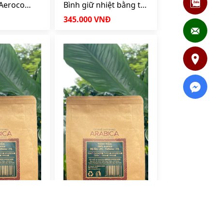
Aeroco
Bình giữ nhiệt bằng tre
h hãng
- 450ml
345.000 VNĐ