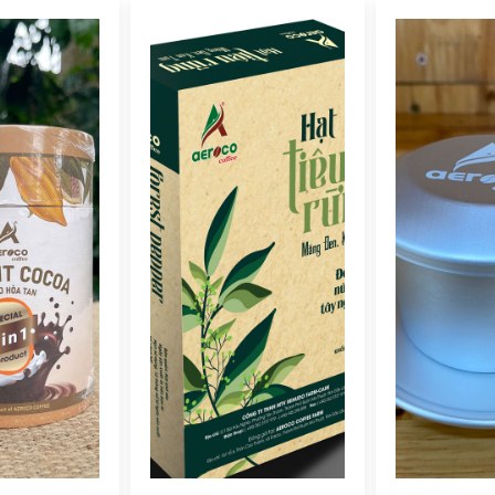
Bình giữ nhiệt bằng tre - 450ml
1 x
345.000 vnđ
Bình cổ ngỗng
1 x
420.000 vnđ
Thìa vàng
1 x
25.000 vnđ
Cà phê bột pha phin AEROCO 95 nguyên chất 100% rang mộc hậu vị ngọt thơm quyến rũ, hộp 250gr
1 x
330.000 vnđ
Cà phê hạt rang Specialty Arabica Typical - 250gr
1 x
500.000 vnđ