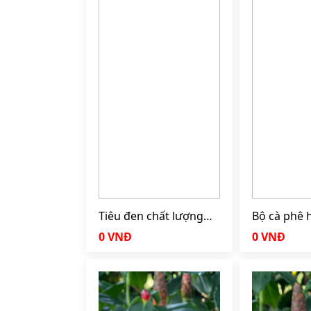
Tiêu đen chất lượng
Bộ cà phê 
cao 150g
Fine Robus
0 VNĐ
0 VNĐ
Hạt rang Sp
Arabica 10
Blend 15Ar
100g