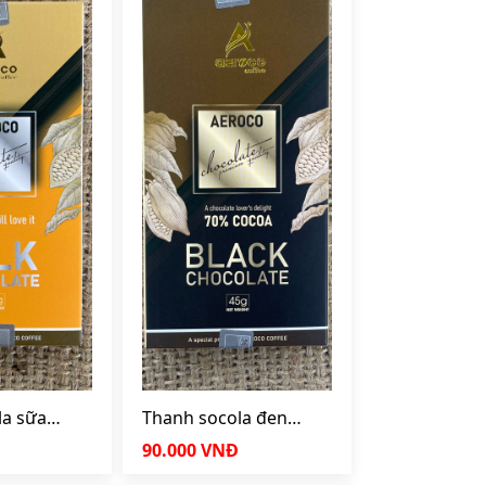
la sữa
Thanh socola đen
r
Aeroco 45gr
90.000 VNĐ