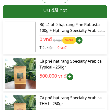
Ưu đãi hot
Bộ cà phê hạt rang Fine Robusta
100g + Hạt rang Specialty Arabica
100g + Bột Blend 15Ara/85Ro 100g
0 vnđ
0 vnđ
NaN
%
Tiết kiệm:
0 vnđ
Cà phê hạt rang Specialty Arabica
Typical - 250gr
500.000 vnđ
Cà phê hạt rang Specialty Arabica
THA1 - 250gr