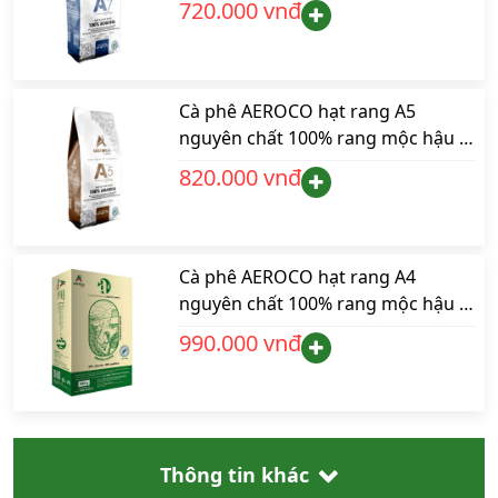
720.000 vnđ
phù hợp pha máy và pha phin
Cà phê AEROCO hạt rang A5
nguyên chất 100% rang mộc hậu vị
ngọt thơm quyến rũ, hộp 500gr
820.000 vnđ
phù hợp pha máy và pha phin
Cà phê AEROCO hạt rang A4
nguyên chất 100% rang mộc hậu vị
ngọt thơm quyến rũ, hộp 500gr
990.000 vnđ
pha máy và pha phin
Thông tin khác