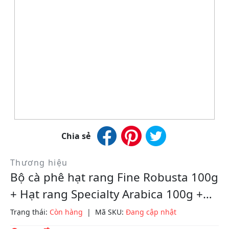
Chia sẻ
Thương hiệu
Bộ cà phê hạt rang Fine Robusta 100g
+ Hạt rang Specialty Arabica 100g +
Bột Blend 15Ara/85Ro 100g
Trạng thái:
Còn hàng
|
Mã SKU:
Đang cập nhật